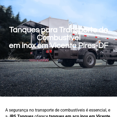
Tanques para Transporte de
Combustível
em inox em Vicente Pires-DF
A segurança no transporte de combustíveis é essencial, e
a
JBS Tanques
oferece
tanques em aço
inox em Vicente