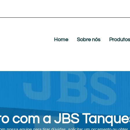
Home
Sobre nós
Produto
to com a JBS Tanque
m nossa equipe para tirar dúvidas, solicitar um orçamento ou obter