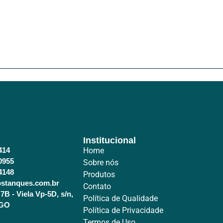
Institucional
414
Home
0955
Sobre nós
4148
Produtos
stanques.com.br
Contato
7B - Viela Vp-5D, s/n,
Política de Qualidade
 GO
Política de Privacidade
Termos de Uso