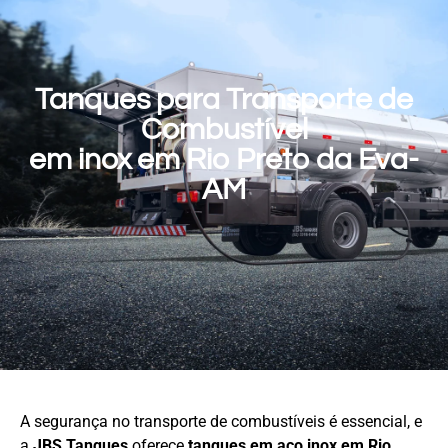
Tanques para Transporte de
Combustível
em inox em Rio Preto da Eva-
AM
A segurança no transporte de combustíveis é essencial, e
a
JBS Tanques
oferece
tanques em aço
inox em Rio