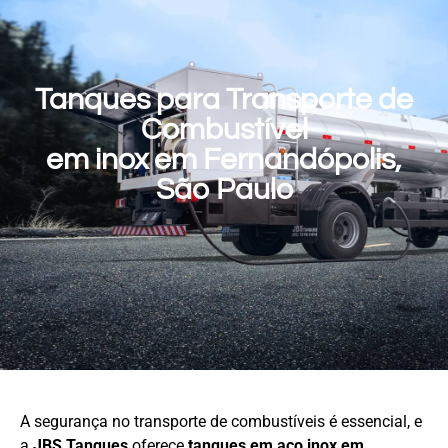
Tanques para Transporte de
Combustível
em inox em Fernandópolis,
São Paulo
A segurança no transporte de combustíveis é essencial, e
a
JBS Tanques
oferece
tanques em aço
inox em