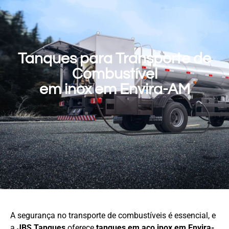
Tanques para Transporte de
Combustível
em inox em Envira-AM
A segurança no transporte de combustíveis é essencial, e
a
JBS Tanques
oferece
tanques em aço
inox em Envira-