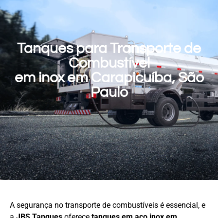
Tanques para Transporte de
Combustível
em inox em Carapicuíba, São
Paulo
A segurança no transporte de combustíveis é essencial, e
a
JBS Tanques
oferece
tanques em aço
inox em