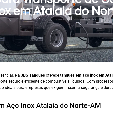
ox em Atalaia do No
sencial, e a
JBS Tanques
oferece
tanques em aço
inox em Ata
porte seguro e eficiente de combustíveis líquidos. Com process
o ideais para empresas que exigem máxima segurança e durab
m Aço Inox Atalaia do Norte-AM