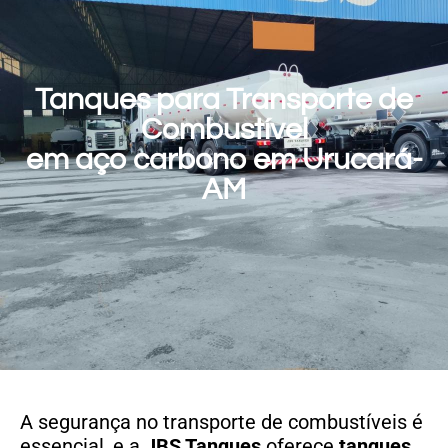
Tanques para Transporte de
Combustível
em aço carbono em Urucará-
AM
A segurança no transporte de combustíveis é
essencial, e a
JBS Tanques
oferece
tanques