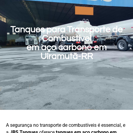
Tanques para Transporte de
Combustível
em aço carbono em
Uiramutã-RR
A segurança no transporte de combustíveis é essencial, e
a
JBS Tanques
oferece
tanques em aço carbono em