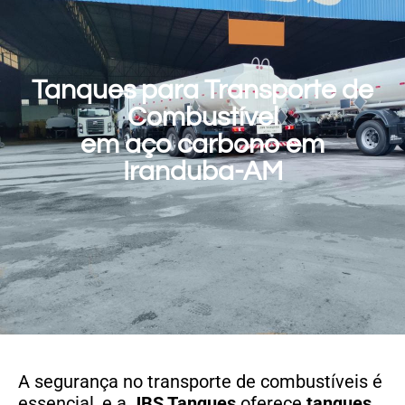
Tanques para Transporte de
Combustível
em aço carbono em
Iranduba-AM
A segurança no transporte de combustíveis é
essencial, e a
JBS Tanques
oferece
tanques