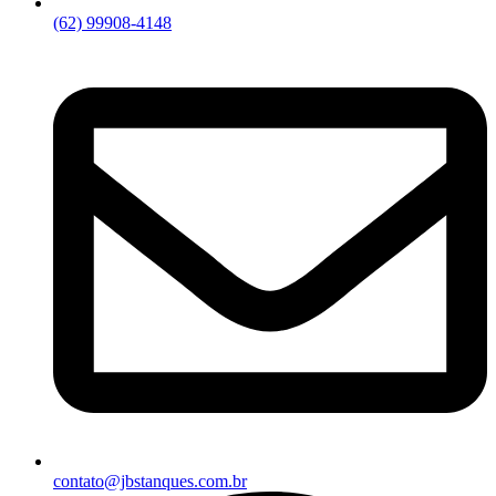
(62) 99908-4148
contato@jbstanques.com.br