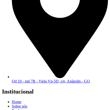
Qd 10 - md 7B - Viela Vp-5D, s/n, Anápolis - GO
Institucional
Home
Sobre nós