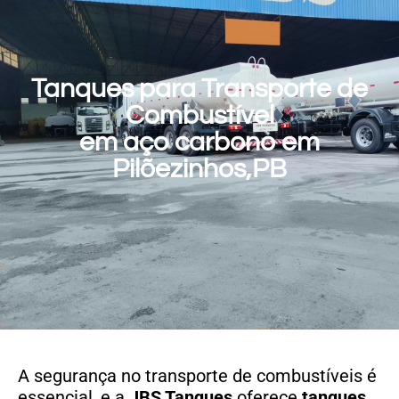
Tanques para Transporte de
Combustível
em aço carbono em
Pilõezinhos,PB
A segurança no transporte de combustíveis é
essencial, e a
JBS Tanques
oferece
tanques