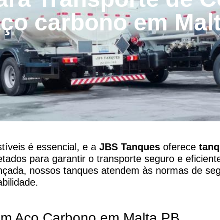
ço carbono em Mal
íveis é essencial, e a
JBS Tanques
oferece
tanq
etados para garantir o transporte seguro e eficien
ançada, nossos tanques atendem às normas de se
bilidade.
em Aço Carbono em Malta,PB