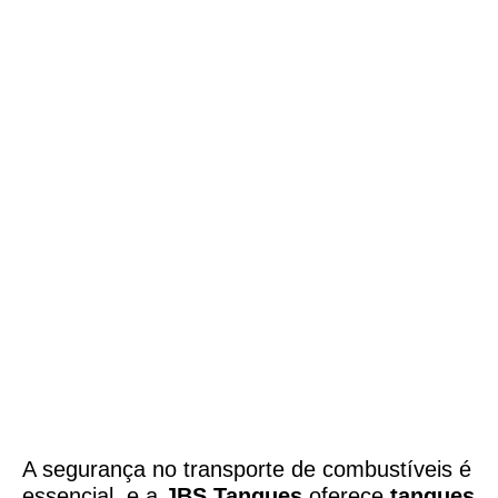
Tanques para Transporte de
Combustível
em aço carbono em
Campina Grande,PB
A segurança no transporte de combustíveis é
essencial, e a
JBS Tanques
oferece
tanques