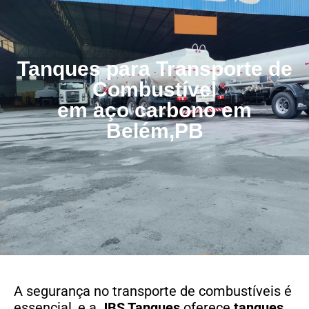
Tanques para Transporte de
Combustível
em aço carbono em
Belém,PB
A segurança no transporte de combustíveis é
essencial, e a
JBS Tanques
oferece
tanques