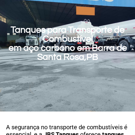
Tanques para Transporte de
Combustível
em aço carbono em Barra de
Santa Rosa,PB
A segurança no transporte de combustíveis é
essencial, e a
JBS Tanques
oferece
tanques