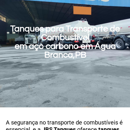
Tanques para Transporte de
Combustível
em aço carbono em Água
Branca,PB
A segurança no transporte de combustíveis é
essencial, e a
JBS Tanques
oferece
tanques