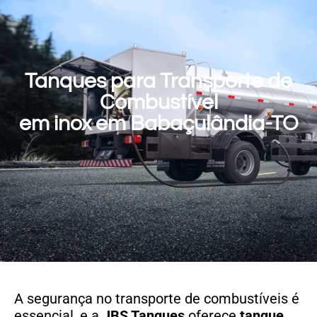
Tanques para Transporte de
Combustível
em inox em Babaçulândia-TO
A segurança no transporte de combustíveis é
essencial, e a
JBS Tanques
oferece
tanque