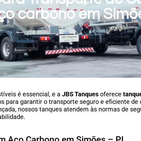
ço carbono em Simões
íveis é essencial, e a
JBS Tanques
oferece
tanqu
 para garantir o transporte seguro e eficiente de
ançada, nossos tanques atendem às normas de seg
bilidade.
em Aço Carbono em Simões – PI