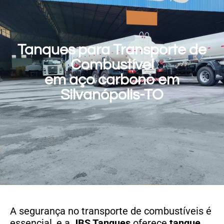
Tanques para Transporte de
Combustível
em aço carbono em
Silvanópolis-TO
A segurança no transporte de combustíveis é
essencial, e a
JBS Tanques
oferece
tanque