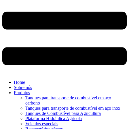
Home
Sobre nós
Produtos
Tanques para transporte de combustível em aço
carbono
Tanques para transporte de combustível em aço inox
Tanques de Combustível para Agricultura
Plataforma Hidráulica Agrícola
Veículos especiais
Reservatórios aéreos