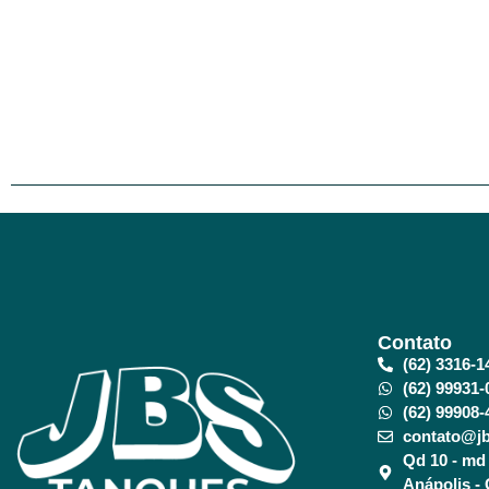
Contato
(62) 3316-1
(62) 99931-
(62) 99908-
contato@jb
Qd 10 - md 
Anápolis -