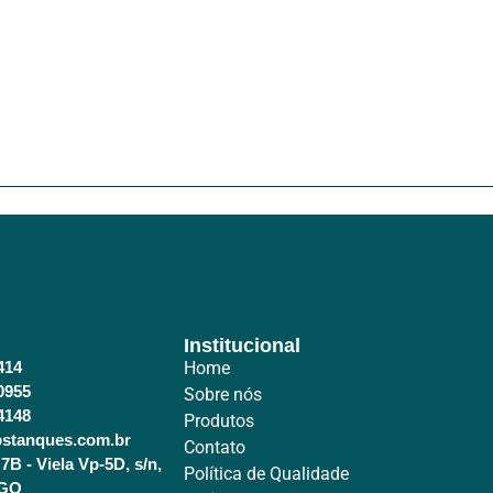
Institucional
414
Home
0955
Sobre nós
4148
Produtos
stanques.com.br
Contato
7B - Viela Vp-5D, s/n,
Política de Qualidade
 GO