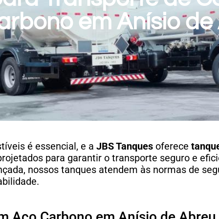
rbono em Anísio de 
íveis é essencial, e a
JBS Tanques
oferece
tanqu
rojetados para garantir o transporte seguro e efic
ançada, nossos tanques atendem às normas de seg
bilidade.
m Aço Carbono em Anísio de Abreu 