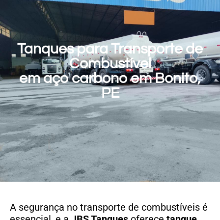
Tanques para Transporte de
Combustível
em aço carbono em Bonito,
PE
A segurança no transporte de combustíveis é
essencial, e a
JBS Tanques
oferece
tanque