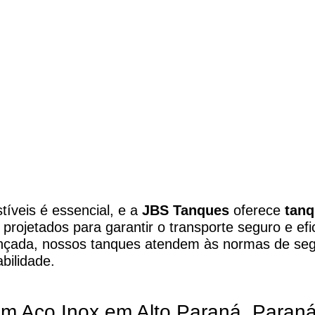
ox em Alto Paraná, 
íveis é essencial, e a
JBS Tanques
oferece
tanq
projetados para garantir o transporte seguro e efi
ançada, nossos tanques atendem às normas de se
bilidade.
m Aço Inox em Alto Paraná, Paran