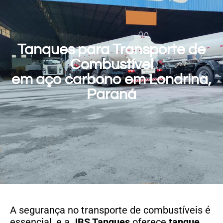
Tanques para Transporte de
Combustível
em aço carbono em Londrina,
Paraná
A segurança no transporte de combustíveis é
essencial, e a
JBS Tanques
oferece
tanque