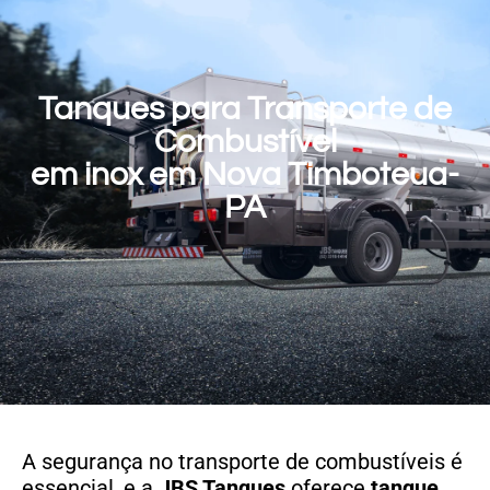
Tanques para Transporte de
Combustível
em inox em Nova Timboteua-
PA
A segurança no transporte de combustíveis é
essencial, e a
JBS Tanques
oferece
tanque