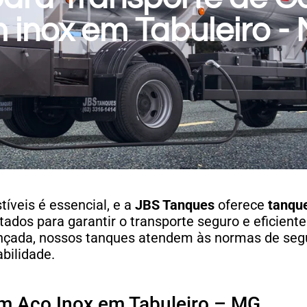
 inox em Tabuleiro -
íveis é essencial, e a
JBS Tanques
oferece
tanqu
ados para garantir o transporte seguro e eficient
ançada, nossos tanques atendem às normas de seg
bilidade.
m Aço Inox em Tabuleiro – MG