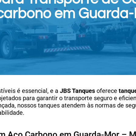
carbono em Guarda-
íveis é essencial, e a
JBS Tanques
oferece
tanqu
jetados para garantir o transporte seguro e eficie
ançada, nossos tanques atendem às normas de seg
bilidade.
em Aço Carbono em Guarda-Mor – 