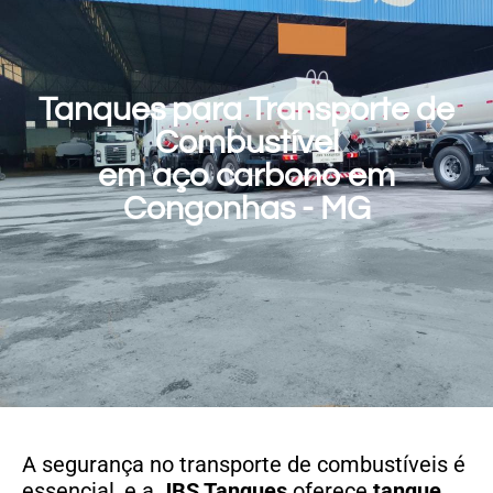
Tanques para Transporte de
Combustível
em aço carbono em
Congonhas - MG
A segurança no transporte de combustíveis é
essencial, e a
JBS Tanques
oferece
tanque