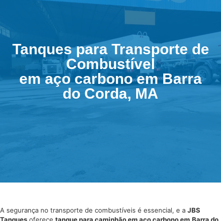
Tanques para Transporte de
Combustível
em aço carbono em Barra
do Corda, MA
A segurança no transporte de combustíveis é essencial, e a
JBS
Tanques
oferece
tanque para caminhão em aço carbono
em
Barra do