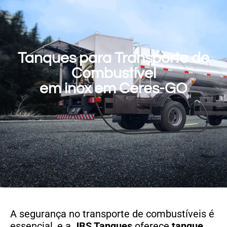
Tanques para Transporte de
Combustível
em inox em Ceres-GO
A segurança no transporte de combustíveis é
essencial, e a
JBS Tanques
oferece
tanque