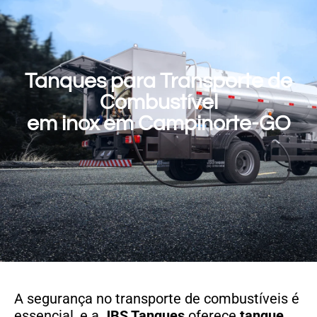
Tanques para Transporte de
Combustível
em inox em Campinorte-GO
A segurança no transporte de combustíveis é
essencial, e a
JBS Tanques
oferece
tanque