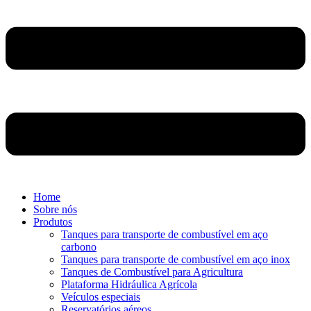
Home
Sobre nós
Produtos
Tanques para transporte de combustível em aço
carbono
Tanques para transporte de combustível em aço inox
Tanques de Combustível para Agricultura
Plataforma Hidráulica Agrícola
Veículos especiais
Reservatórios aéreos