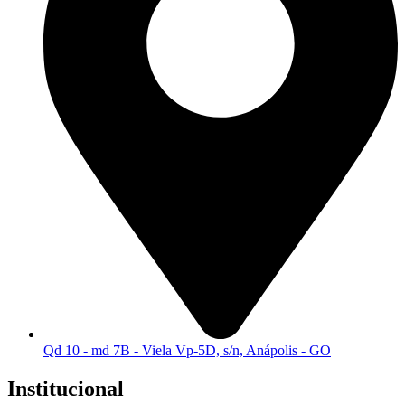
Qd 10 - md 7B - Viela Vp-5D, s/n, Anápolis - GO
Institucional