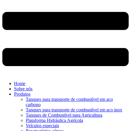
Home
Sobre nós
Produtos
Tanques para transporte de combustível em aço
carbono
Tanques para transporte de combustível em aço inox
Tanques de Combustível para Agricultura
Plataforma Hidráulica Agrícola
Veículos especiais
Reservatórios aéreos