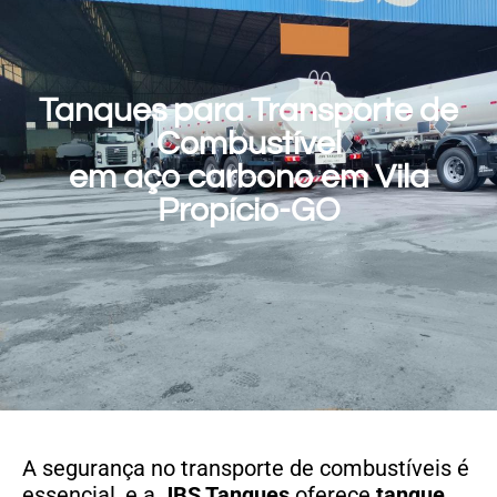
Tanques para Transporte de
Combustível
em aço carbono em Vila
Propício-GO
A segurança no transporte de combustíveis é
essencial, e a
JBS Tanques
oferece
tanque