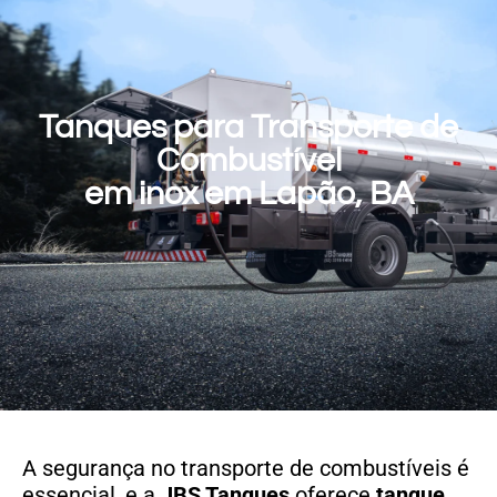
Tanques para Transporte de
Combustível
em inox em Lapão, BA
A segurança no transporte de combustíveis é
essencial, e a
JBS Tanques
oferece
tanque