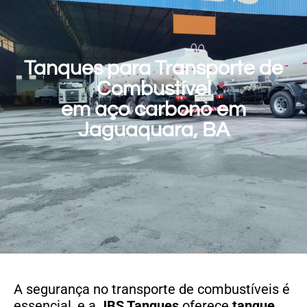
Tanques para Transporte de
Combustível
em aço carbono em
Jaguaquara, BA
A segurança no transporte de combustíveis é
essencial, e a
JBS Tanques
oferece
tanque