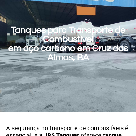
Tanques para Transporte de
Combustível
em aço carbono em Cruz das
Almas, BA
A segurança no transporte de combustíveis é
essencial, e a
JBS Tanques
oferece
tanque