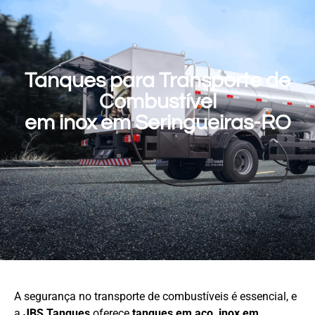
Tanques para Transporte de
Combustível
em inox em Seringueiras-RO
A segurança no transporte de combustíveis é essencial, e
a
JBS Tanques
oferece
tanques em aço
inox em