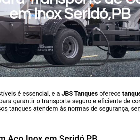
em inox Seridó,PB
íveis é essencial, e a
JBS Tanques
oferece
tanqu
para garantir o transporte seguro e eficiente de c
ssos tanques atendem às normas de segurança, se
m Aço Inox em Seridó,PB