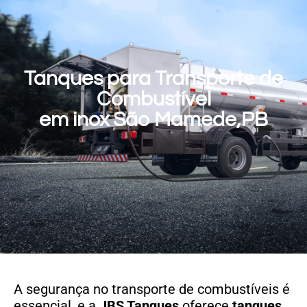
Tanques para Transporte de
Combustível
em inox São Mamede,PB
A segurança no transporte de combustíveis é
essencial, e a
JBS Tanques
oferece
tanques