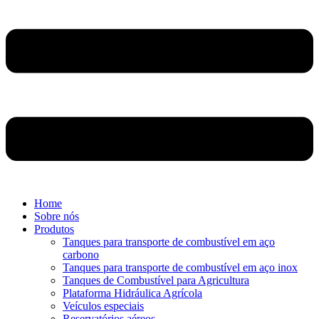
Home
Sobre nós
Produtos
Tanques para transporte de combustível em aço
carbono
Tanques para transporte de combustível em aço inox
Tanques de Combustível para Agricultura
Plataforma Hidráulica Agrícola
Veículos especiais
Reservatórios aéreos