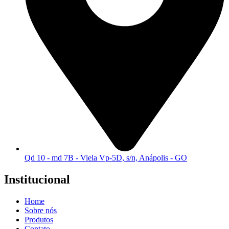
Qd 10 - md 7B - Viela Vp-5D, s/n, Anápolis - GO
Institucional
Home
Sobre nós
Produtos
Contato