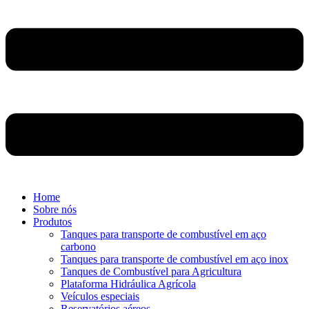
Home
Sobre nós
Produtos
Tanques para transporte de combustível em aço
carbono
Tanques para transporte de combustível em aço inox
Tanques de Combustível para Agricultura
Plataforma Hidráulica Agrícola
Veículos especiais
Reservatórios aéreos