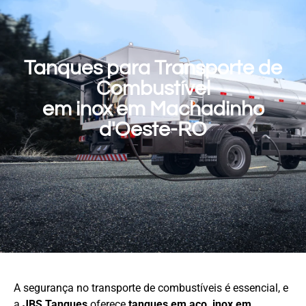
Tanques para Transporte de
Combustível
em inox em Machadinho
d'Oeste-RO
A segurança no transporte de combustíveis é essencial, e
a
JBS Tanques
oferece
tanques em aço
inox em