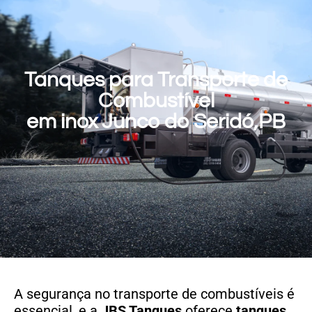
Tanques para Transporte de
Combustível
em inox Junco do Seridó,PB
A segurança no transporte de combustíveis é
essencial, e a
JBS Tanques
oferece
tanques