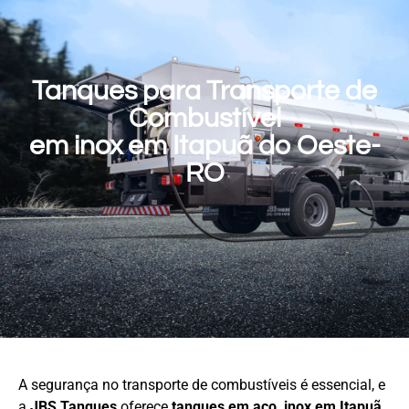
Tanques para Transporte de
Combustível
em inox em Itapuã do Oeste-
RO
A segurança no transporte de combustíveis é essencial, e
a
JBS Tanques
oferece
tanques em aço
inox em Itapuã