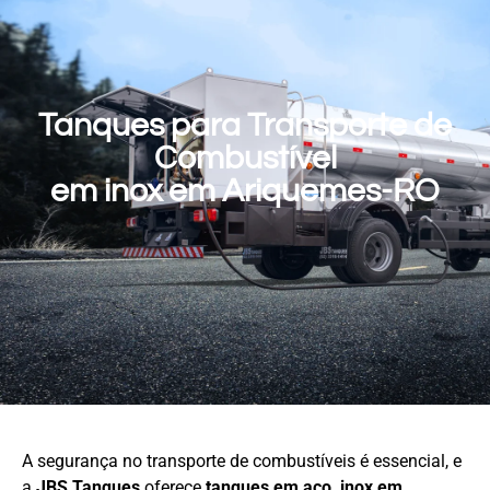
Tanques para Transporte de
Combustível
em inox em Ariquemes-RO
A segurança no transporte de combustíveis é essencial, e
a
JBS Tanques
oferece
tanques em aço
inox em